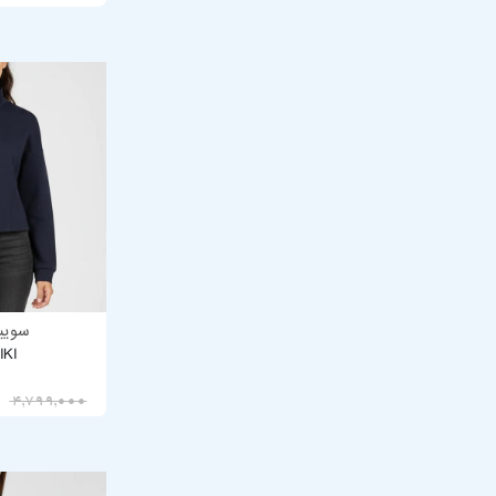
سویی
IKI
3,839,200
4,799,000