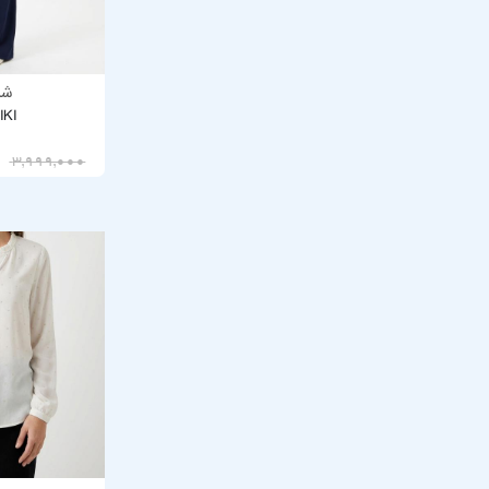
شلو
IKI
3,199,200
3,999,000