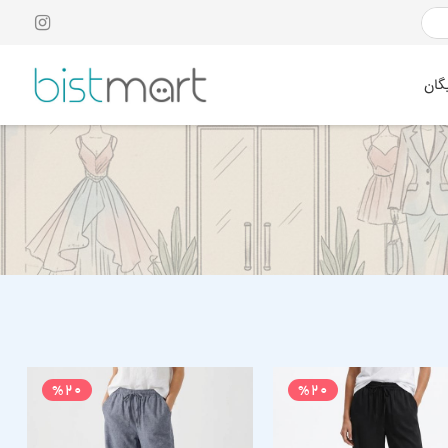
گان
%20
%20