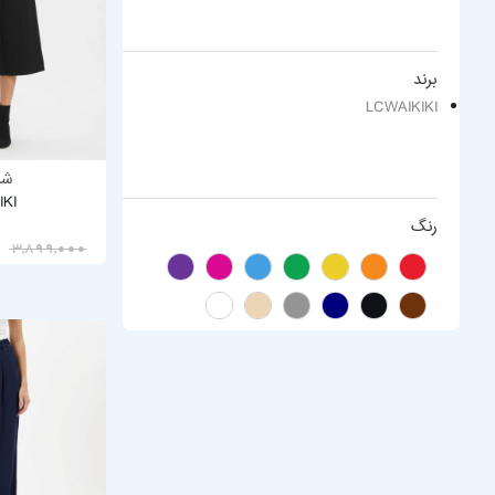
برند
LCWAIKIKI
شلو
IKI
رنگ
3,119,200
3,899,000