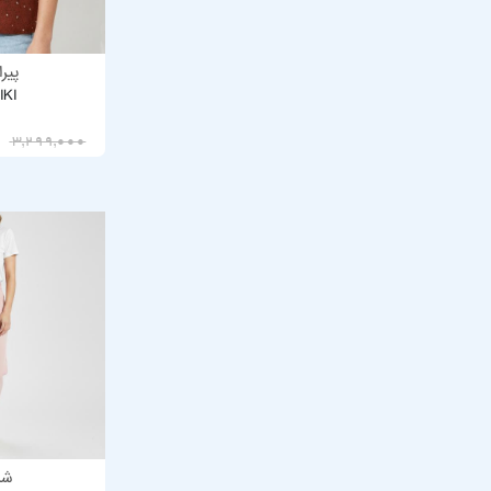
پیر
IKI
2,639,200
3,299,000
شلو