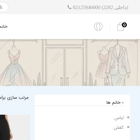
02125946000 (داخلی 2282)
0
خانم
مرتب سازی برا
› خانم ها
لباس
کفش