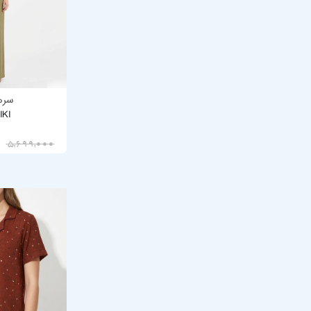
سره
IKI
4,559,200
5,699,000