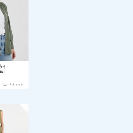
پیر
IKI
4,159,200
5,199,000