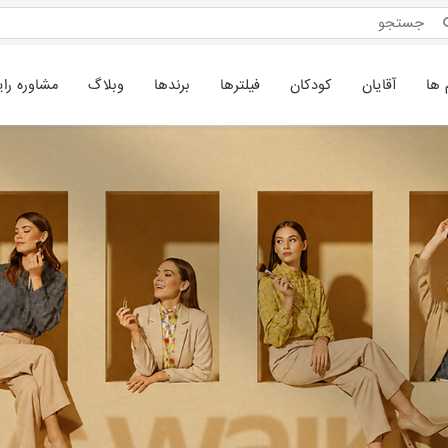
 ها
آقایان
کودکان
فیلترها
برندها
وبلاگ
مشاوره رای