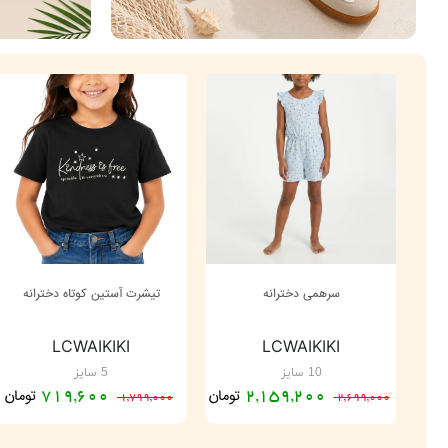
سرهمی دخترانه
تیشرت آستین کوتاه دخترانه
LCWAIKIKI
LCWAIKIKI
10 سایز
5 سایز
تومان
تومان
719,600
2,159,200
1,799,000
2,699,000