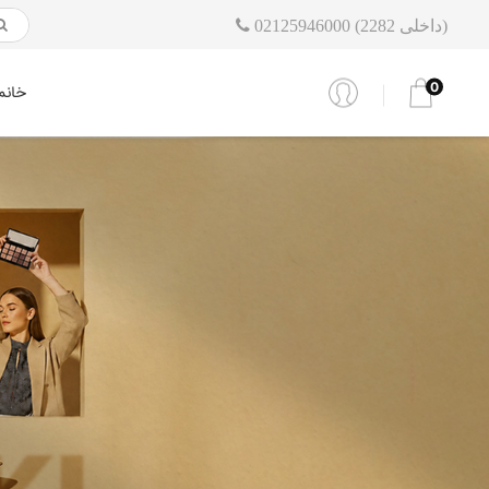
02125946000 (داخلی 2282)
0
خانم