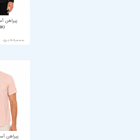
پیراهن آست
IKI
4,159,200
5,199,000
پیراهن آست