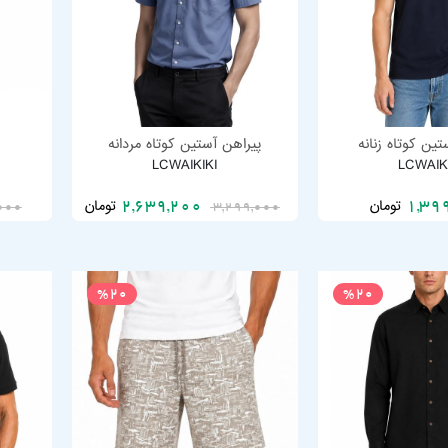
ین کوتاه زنانه
پیراهن آستین کوتاه مردانه
LCWAIKIKI
LCWAIK
تومان
تومان
2,639,200
1,39
000
3,299,000
%20
%20