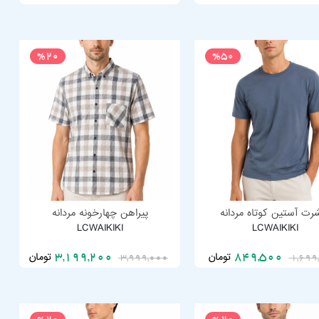
%20
%50
رت آستین کوتاه مردانه
پیراهن چهارخونه مردانه
LCWAIKIKI
LCWAIKIKI
تومان
تومان
3,199,200
849,500
3,999,000
1,699