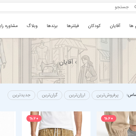
 ها
آقایان
کودکان
فیلترها
برندها
وبلاگ
مشاوره رای
› آقایان
ساس:
پرفروش‌ترین
ارزان‌ترین
گران‌ترین
جدیدترین
%20
%20