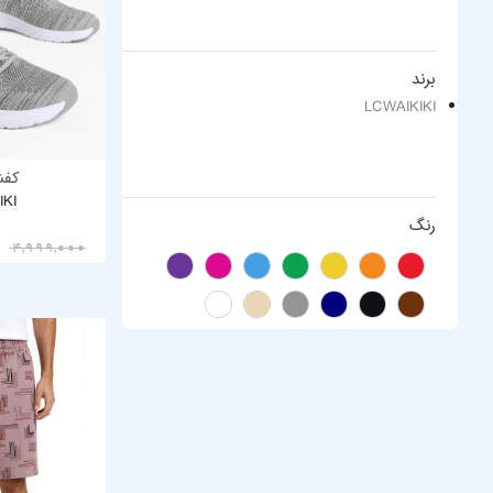
برند
LCWAIKIKI
کفش
IKI
رنگ
3,999,200
4,999,000