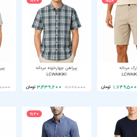
%20
%50
رک مردانه
پیراهن چهارخونه مردانه
پیر
LCWAIKIKI
LCWAIK
تومان
تومان
3,439,200
9,000
4,299,000
%20