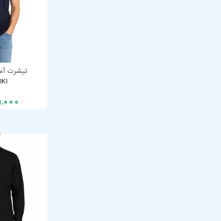
تیشرت آست
IKI
9,000