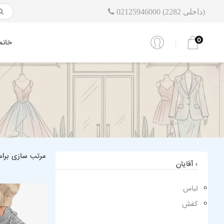
02125946000 (داخلی 2282)
0
خانم
مرتب سازی برا
› آقایان
لباس
کفش