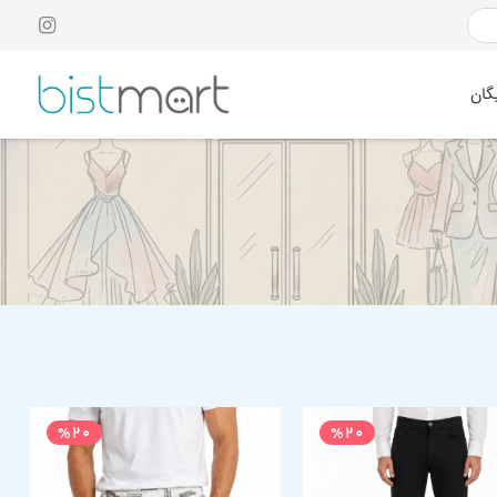
گان
%20
%20