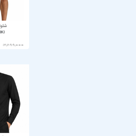
شلوا
IKI
2,639,200
3,299,000