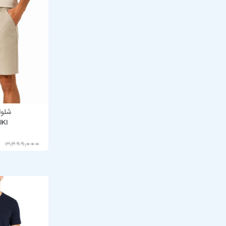
شلوا
IKI
1,749,500
3,499,000