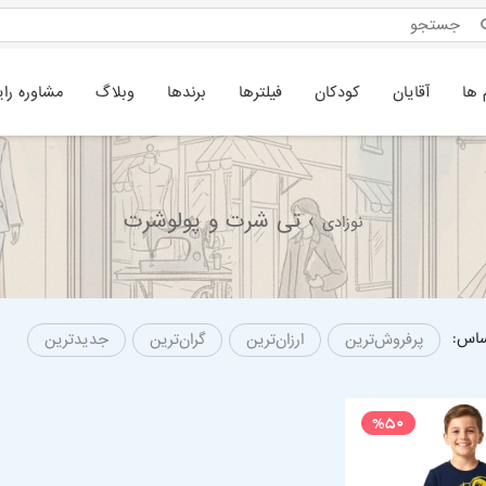
 ها
آقایان
کودکان
فیلترها
برندها
وبلاگ
مشاوره رای
› تی شرت و پولوشرت
نوزادی
ساس:
پرفروش‌ترین
ارزان‌ترین
گران‌ترین
جدیدترین
%50