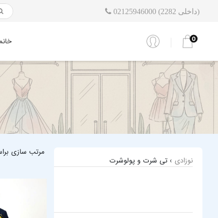
02125946000 (داخلی 2282)
0
خانم
مرتب سازی برا
نوزادی
› تی شرت و پولوشرت