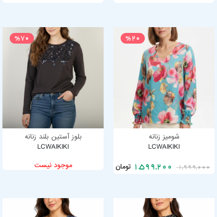
%70
%20
شومیز زنانه
بلوز آستین بلند زنانه
LCWAIKIKI
LCWAIKIKI
موجود نیست
تومان
1,599,200
1,999,000