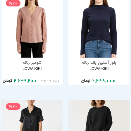
%20
بلوز آستین بلند زنانه
شومیز زنانه
LCWAIKIKI
LCWAIKIKI
تومان
تومان
2,639,200
2,299,000
3,299,000
%20