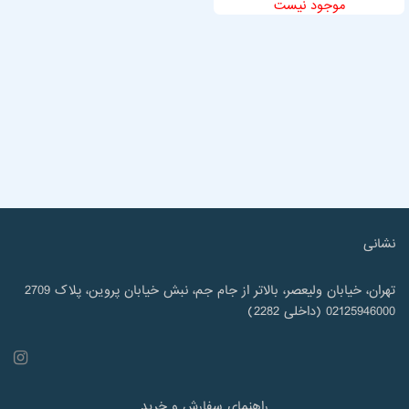
موجود نیست
نشانی
تهران، خیابان ولیعصر، بالاتر از جام جم، نبش خیابان پروین، پلاک 2709
02125946000 (داخلی 2282)
راهنمای سفارش و خرید