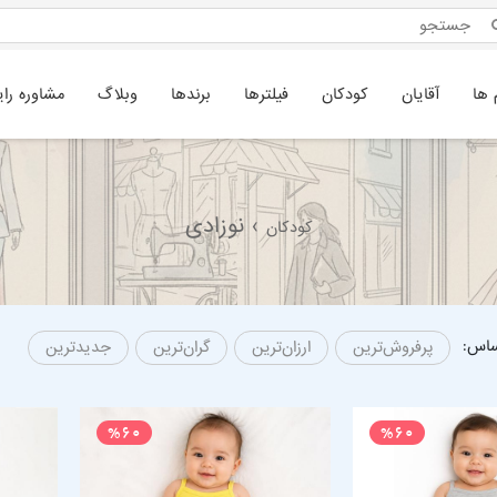
 ها
آقایان
کودکان
فیلترها
برندها
وبلاگ
مشاوره رای
› نوزادی
کودکان
ساس:
پرفروش‌ترین
ارزان‌ترین
گران‌ترین
جدیدترین
%60
%60