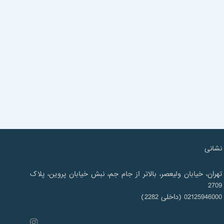
نشانی
تهران، خیابان ولیعصر، بالاتر از جام جم، نبش خیابان پروین، پلاک
2709
02125946000 (داخلی 2282)