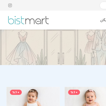
گان
%60
%60