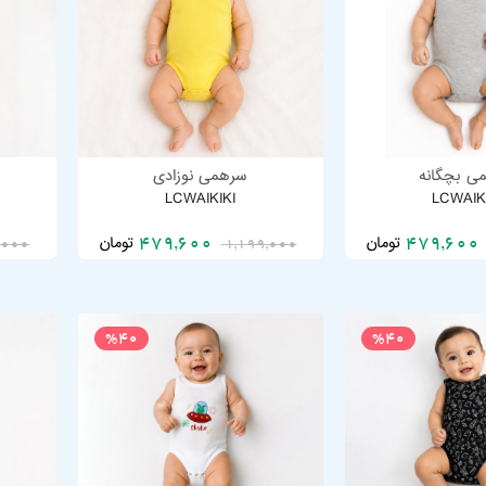
ی بچگانه
سرهمی نوزادی
LCWAIKIKI
LCWAIK
تومان
تومان
479,600
479,6
,000
1,199,000
%40
%40