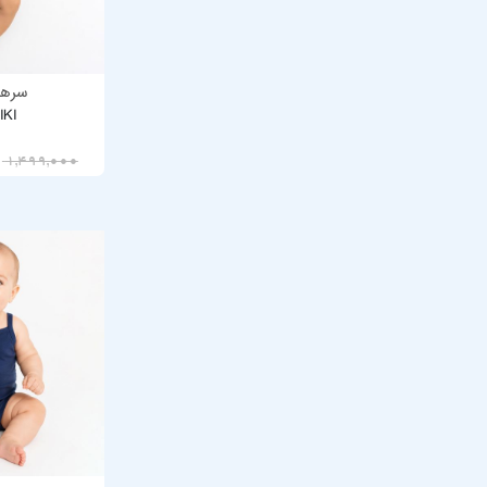
سرهم
IKI
00
1,499,000