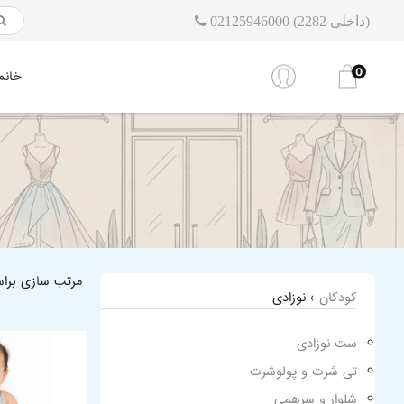
02125946000 (داخلی 2282)
0
خانم
مرتب سازی برا
کودکان
› نوزادی
ست نوزادی
تی شرت و پولوشرت
شلوار و سرهمی