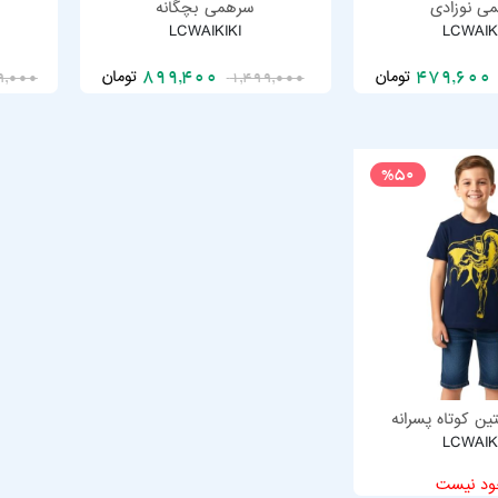
ی نوزادی
سرهمی بچگانه
LCWAIKIKI
LCWAIK
تومان
تومان
899,400
479,6
9,000
1,499,000
%50
ن کوتاه پسرانه
LCWAIK
ود نیست