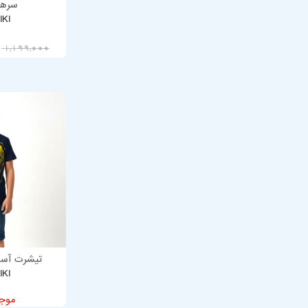
سرهم
IKI
00
1,199,000
تیشرت آستی
IKI
موج