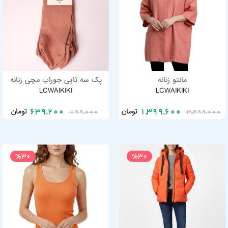
مانتو زنانه
پک سه تایی جوراب مچی زنانه
LCWAIKIKI
LCWAIKIKI
تومان
تومان
639,200
1,399,600
799,000
3,499,000
%30
%30