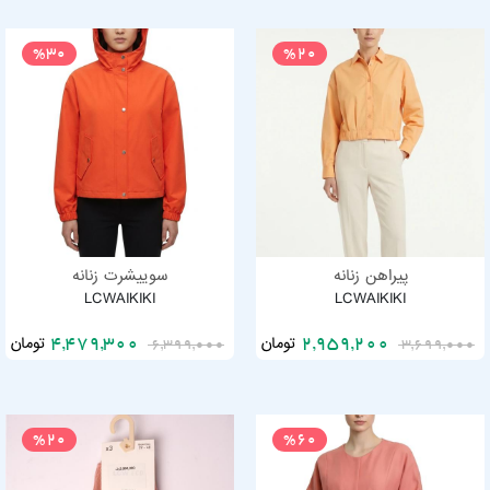
%30
%20
پیراهن زنانه
سوییشرت زنانه
LCWAIKIKI
LCWAIKIKI
تومان
تومان
4,479,300
2,959,200
6,399,000
3,699,000
%20
%60