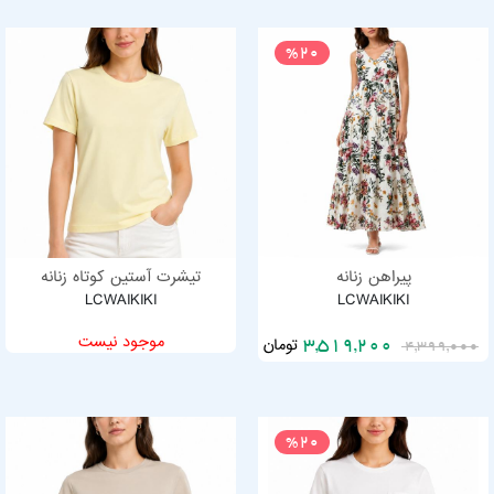
%20
پیراهن زنانه
تیشرت آستین کوتاه زنانه
LCWAIKIKI
LCWAIKIKI
موجود نیست
تومان
3,519,200
4,399,000
%20