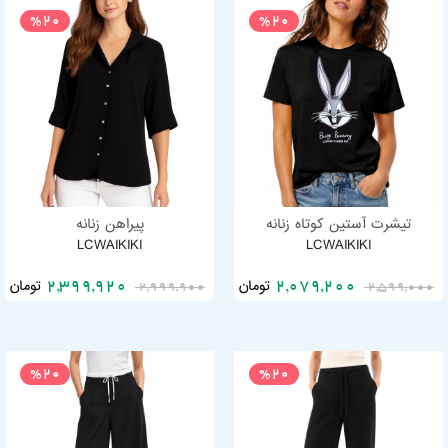
%20
%20
تیشرت آستین کوتاه زنانه
پیراهن زنانه
LCWAIKIKI
LCWAIKIKI
تومان
تومان
2,399,920
2,079,200
2,999,900
2,599,000
%20
%20