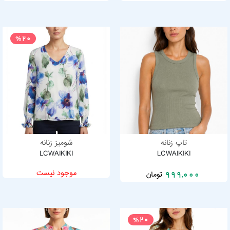
%20
تاپ زنانه
شومیز زنانه
LCWAIKIKI
LCWAIKIKI
موجود نیست
تومان
999,000
%20