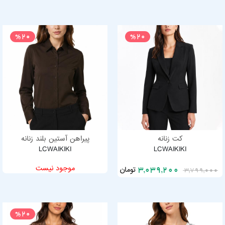
%20
%20
کت زنانه
پیراهن آستین بلند زنانه
LCWAIKIKI
LCWAIKIKI
موجود نیست
تومان
3,039,200
3,799,000
%20