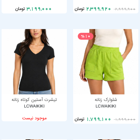
تومان
تومان
3,199,000
2,399,920
2,999,900
%10
شلوارک زنانه
تیشرت آستین کوتاه زنانه
LCWAIKIKI
LCWAIKIKI
موجود نیست
تومان
1,799,100
1,999,000