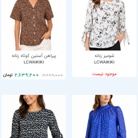
شومیز زنانه
پیراهن آستین کوتاه زنانه
LCWAIKIKI
LCWAIKIKI
موجود نیست
تومان
2,639,200
3,299,000