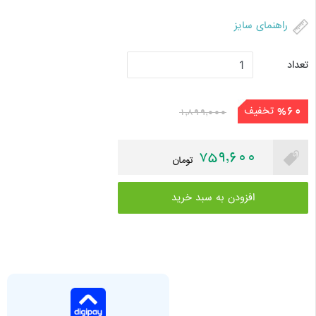
راهنمای سایز
تعداد
تخفیف
%60
1,899,000
759,600
تومان
افزودن به سبد خرید