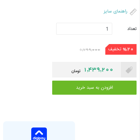
راهنمای سایز
تعداد
تخفیف
%20
1,799,000
1,439,200
تومان
افزودن به سبد خرید