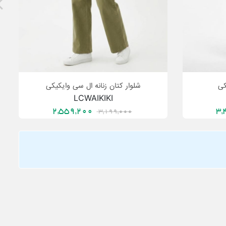
کی
شلوار کتان زنانه ال سی وایکیکی
LCWAIKIKI
2,559,200
3,199,000