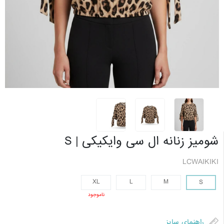
شومیز زنانه ال سی وایکیکی | S
LCWAIKIKI
XL
L
M
S
ناموجود
راهنمای سایز