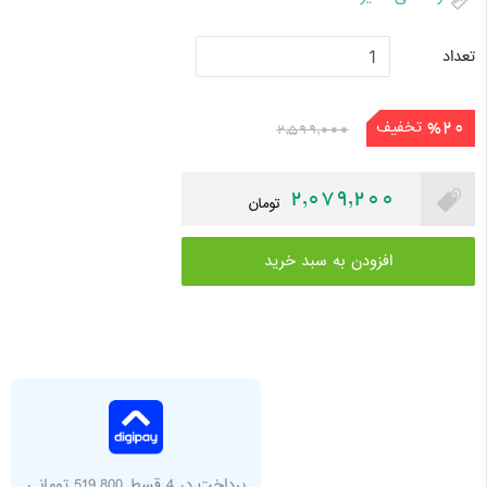
تعداد
تخفیف
%20
2,599,000
2,079,200
تومان
افزودن به سبد خرید
پرداخت در 4 قسط 519,800 تومانی