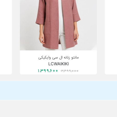
مانتو زنانه ال سی وایکیکی
LCWAIKIKI
1,399,600
3,499,000