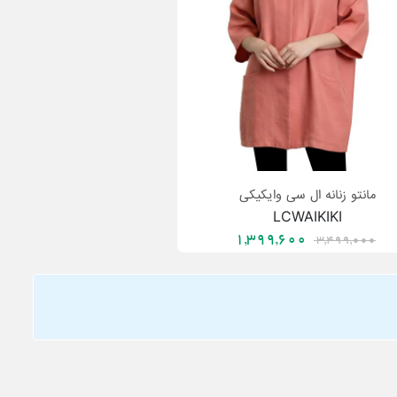
مانتو زنانه ال سی وایکیکی
LCWAIKIKI
1,399,600
3,499,000