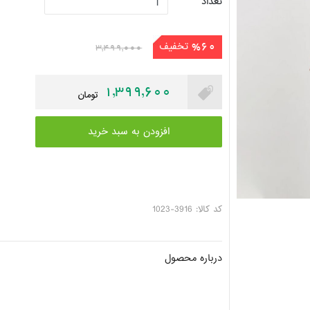
تعداد
تخفیف
%60
3,499,000
1,399,600
تومان
افزودن به سبد خرید
کد کالا: 3916-1023
درباره محصول