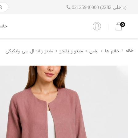
02125946000 (داخلی 2282)
0
خانم
خانه
خانم ها
لباس
مانتو و پانچو
مانتو زنانه ال سی وایکیکی