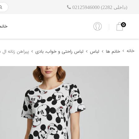
02125946000 (داخلی 2282)
0
خانم
خانه
خانم ها
لباس
لباس راحتی و خواب، بادی
پیراهن زنانه ال