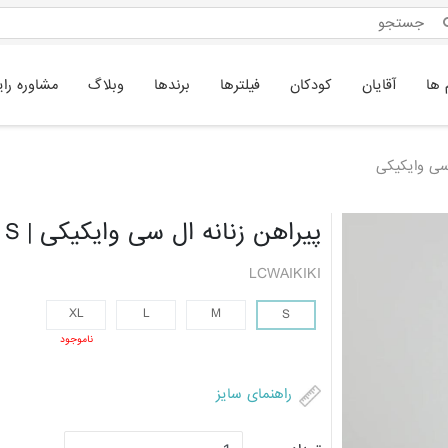
 ها
آقایان
کودکان
فیلترها
برندها
وبلاگ
مشاوره رای
 سی وایکیکی
پیراهن زنانه ال سی وایکیکی | S
LCWAIKIKI
XL
L
M
S
ناموجود
راهنمای سایز