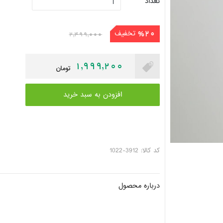
تعداد
تخفیف
%20
2,499,000
1,999,200
تومان
افزودن به سبد خرید
کد کالا: 3912-1022
درباره محصول