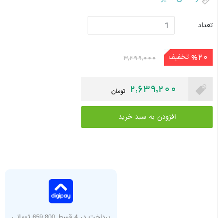
تعداد
تخفیف
%20
3,299,000
2,639,200
تومان
افزودن به سبد خرید
پرداخت در 4 قسط 659,800 تومانی