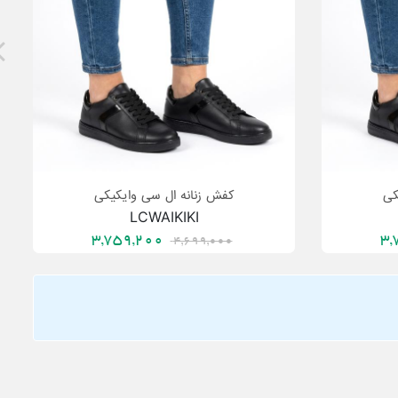
کی
کفش زنانه ال سی وایکیکی
LCWAIKIKI
3,759,200
4,699,000