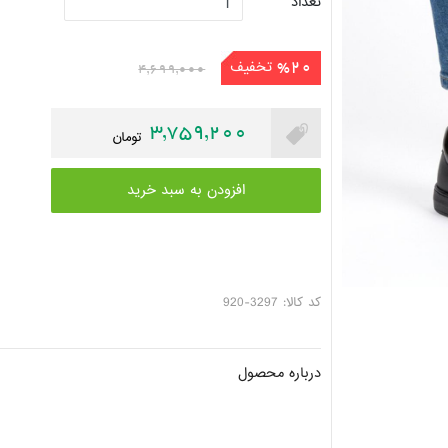
تعداد
تخفیف
%20
4,699,000
3,759,200
تومان
افزودن به سبد خرید
کد کالا: 3297-920
درباره محصول