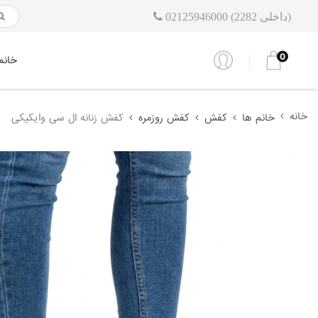
02125946000 (داخلی 2282)
0
خانم
خانه
خانم ها
کفش
کفش روزمره
کفش زنانه ال سی وایکیکی