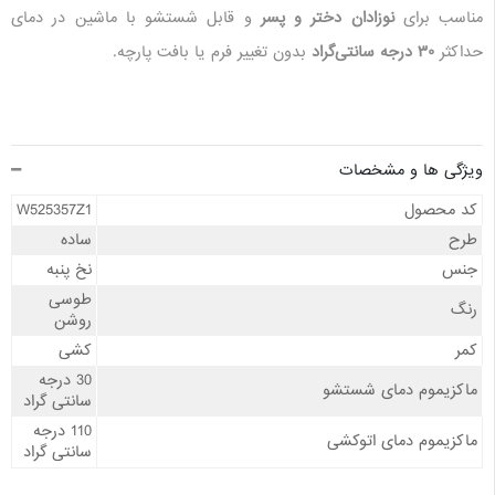
مناسب برای
نوزادان دختر و پسر
و قابل شستشو با ماشین در دمای
حداکثر
۳۰ درجه سانتی‌گراد
بدون تغییر فرم یا بافت پارچه.
ویژگی ها و مشخصات
کد محصول
W525357Z1
طرح
ساده
جنس
نخ پنبه
طوسی
رنگ
روشن
کمر
کشی
30 درجه
ماکزیموم دمای شستشو
سانتی گراد
110 درجه
ماکزیموم دمای اتوکشی
سانتی گراد