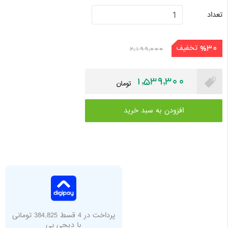
تعداد
تخفیف
%30
2,199,000
1,539,300
تومان
افزودن به سبد خرید
پرداخت در 4 قسط 384,825 تومانی
با دیجی پی