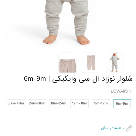
شلوار نوزاد ال سی وایکیکی | 6m-9m
LCWAIKIKI
36m-48m
24m-36m
18m-24m
12m-18m
9m-12m
6m-9m
راهنمای سایز