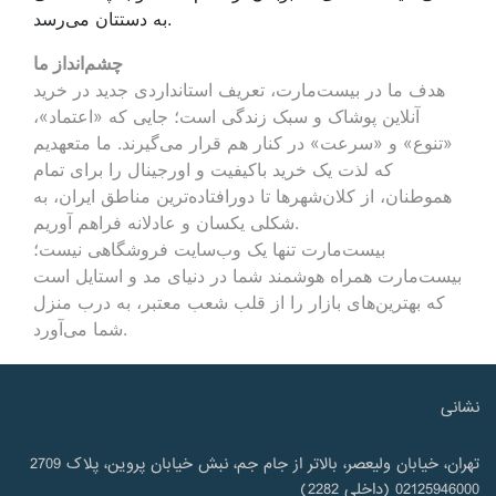
به دستتان می‌رسد.
چشم‌انداز ما
هدف ما در بیست‌مارت، تعریف استانداردی جدید در خرید
آنلاین پوشاک و سبک زندگی است؛ جایی که «اعتماد»،
«تنوع» و «سرعت» در کنار هم قرار می‌گیرند. ما متعهدیم
که لذت یک خرید باکیفیت و اورجینال را برای تمام
هموطنان، از کلان‌شهرها تا دورافتاده‌ترین مناطق ایران، به
شکلی یکسان و عادلانه فراهم آوریم.
بیست‌مارت تنها یک وب‌سایت فروشگاهی نیست؛
بیست‌مارت همراه هوشمند شما در دنیای مد و استایل است
که بهترین‌های بازار را از قلب شعب معتبر، به درب منزل
شما می‌آورد.
نشانی
تهران، خیابان ولیعصر، بالاتر از جام جم، نبش خیابان پروین، پلاک 2709
02125946000 (داخلی 2282)